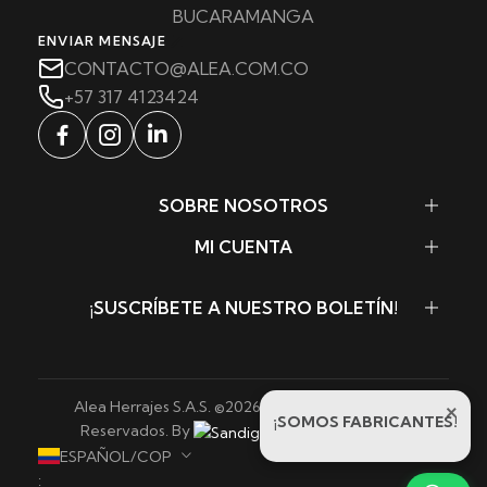
BUCARAMANGA
ENVIAR MENSAJE
CONTACTO@ALEA.COM.CO
+57 317 4123424
SOBRE NOSOTROS
MI CUENTA
¡SUSCRÍBETE A NUESTRO BOLETÍN!
Alea Herrajes S.A.S. ©
2026
. Todos los Derechos
×
¡SOMOS FABRICANTES!
Reservados. By
Sandigowebs
ESPAÑOL/COP
: