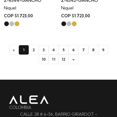
Z-6344-GANCHO
Z-6342-GANCHO
Niquel
Niquel
COP $1.723,00
COP $1.723,00
«
1
2
3
4
5
6
7
8
9
10
11
12
»
COLOMBIA
CALLE 28 # 6-56, BARRIO GIRARDOT -